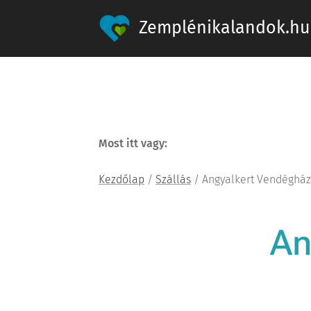
Zemplénikalandok.hu
Most itt vagy:
Kezdőlap
/
Szállás
/ Angyalkert Vendégház
An