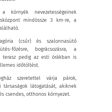
 a környék nevezetességeinek
rosközpont mindössze 3 km-re, a
alálható.
agória (csűr) és szalonnasütő
tés-főzésre, bográcsozásra, a
 terasz pedig az esti órákban is
ellemes időtöltést.
gház szeretettel várja párok,
i társaságok látogatását, akiknek
 és csendes, otthonos környezet.