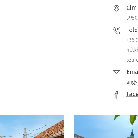
Cím
3950
Tel
+36-
hétk
Szur
Ema
angy
Fac