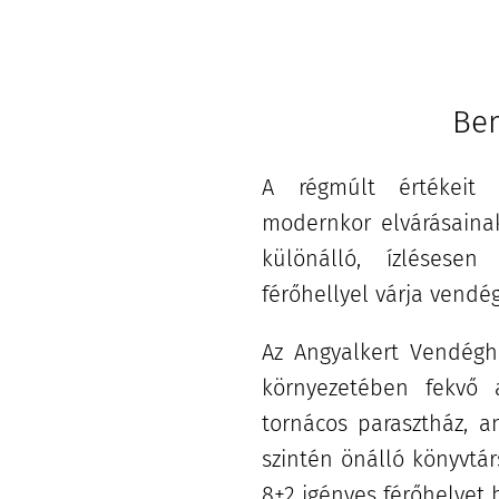
Be
A régmúlt értékeit
modernkor elvárásain
különálló, ízlésese
férőhellyel várja vendég
Az Angyalkert Vendégh
környezetében fekvő a
tornácos parasztház, a
szintén önálló könyvtár
8+2 igényes férőhelyet b