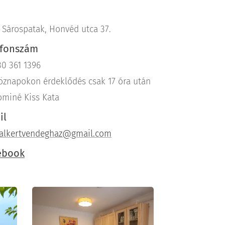
 Sárospatak, Honvéd utca 37.
efonszám
30 361 1396
öznapokon érdeklődés csak 17 óra után
ominé Kiss Kata
il
alkertvendeghaz@gmail.com
ebook