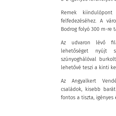
Remek kiindulópont
felfedezéséhez. A vá
Bodrog folyó 300 m-re t
Az udvaron lévő fil
lehetőséget nyújt sü
szúnyoghálóval burkolt
lehetővé teszi a kinti k
Az Angyalkert Vendé
családok, kisebb barát
fontos a tiszta, igényes