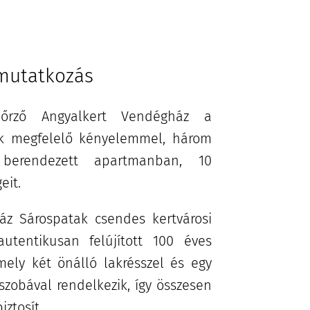
mutatkozás
 őrző Angyalkert Vendégház a
ak megfelelő kényelemmel, három
n berendezett apartmanban, 10
eit.
áz Sárospatak csendes kertvárosi
utentikusan felújított 100 éves
mely két önálló lakrésszel és egy
szobával rendelkezik, így összesen
iztosít.