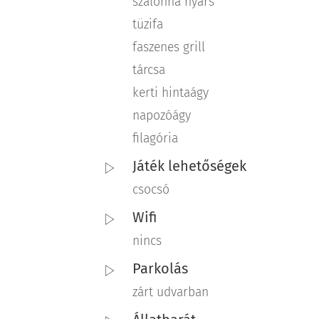
szalonna nyárs
tüzifa
faszenes grill
tárcsa
kerti hintaágy
napozóágy
filagória
Játék lehetőségek
csocsó
Wifi
nincs
Parkolás
zárt udvarban