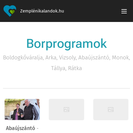
Zemplénikalandok.hu
Borprogramok
Boldogkőváralja, Arka, Vizsoly, Abaújszántó, Monok,
Tállya, Rátka
Abaújszántó
-