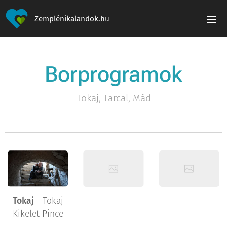
Zemplénikalandok.hu
Borprogramok
Tokaj, Tarcal, Mád
Tokaj
- Tokaj
Kikelet Pince