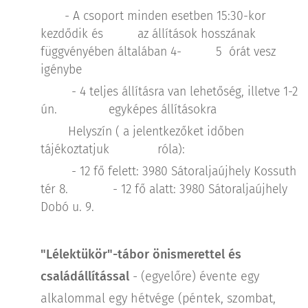
- A csoport minden esetben 15:30-kor
kezdődik és az állítások hosszának
függvényében általában 4- 5 órát vesz
igénybe
- 4 teljes állításra van lehetőség, illetve 1-2
ún. egyképes állításokra
Helyszín ( a jelentkezőket időben
tájékoztatjuk róla):
- 12 fő felett: 3980 Sátoraljaújhely Kossuth
tér 8. - 12 fő alatt: 3980 Sátoraljaújhely
Dobó u. 9.
"Lélektükör"-tábor önismerettel és
családállítással
- (egyelőre) évente egy
alkalommal egy hétvége (péntek, szombat,