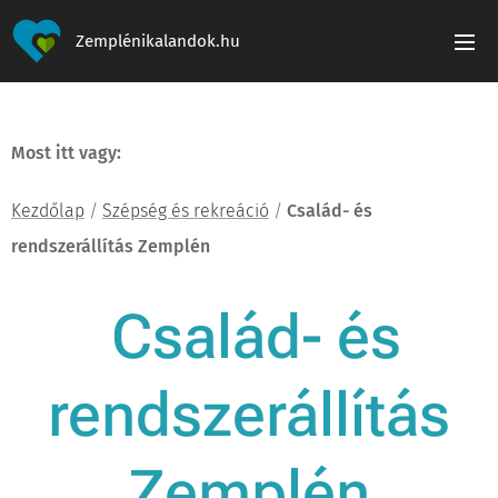
Zemplénikalandok.hu
Most itt vagy:
Kezdőlap
/
Szépség és rekreáció
/
Család- és
rendszerállítás Zemplén
Család- és
rendszerállítás
Zemplén