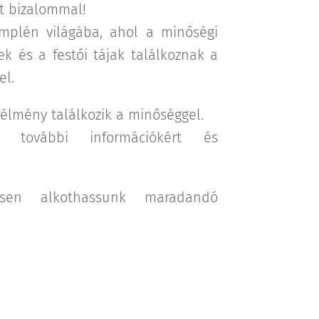
t bizalommal!
mplén világába, ahol a minőségi
lek és a festői tájak találkoznak a
el.
 élmény találkozik a minőséggel.
t további információkért és
ösen alkothassunk maradandó