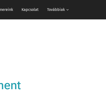
tnereink
Kapcsolat
Továbbiak
ment