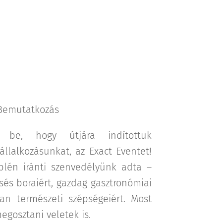
Bemutatkozás
 be, hogy útjára indítottuk
állalkozásunkat, az Exact Eventet!
plén iránti szenvedélyünk adta –
sés boraiért, gazdag gasztronómiai
lan természeti szépségeiért. Most
gosztani veletek is.