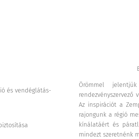
Örömmel jelentjük
ó és vendéglátás-
rendezvényszervező v
Az inspirációt a Zem
rajongunk a régió me
kínálatáért és párat
biztosítása
mindezt szeretnénk me