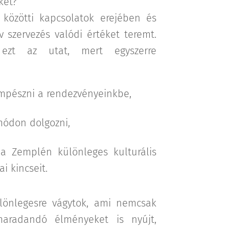
ket?
közötti kapcsolatok erejében és
v szervezés valódi értéket teremt.
k ezt az utat, mert egyszerre
mpészni a rendezvényeinkbe,
módon dolgozni,
a Zemplén különleges kulturális
i kincseit.
lönlegesre vágytok, ami nemcsak
maradandó élményeket is nyújt,