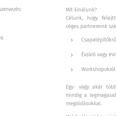
szervezés:
Mit kínálunk?
Célunk, hogy felejt
céges partnereink szá
ek
Csapatépítőkrő
Évzáró vagy év
Workshopokról
Egy- vagy akár töb
mindig a legmagasab
megoldásokkal.