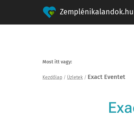
Zemplénikalandok.hu
Most itt vagy:
Exact Eventet
Kezdőlap
/
Üzletek
/
Exa