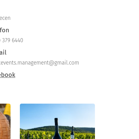
ecen
efon
) 379 6440
ail
tevents.management@gmail.com
ebook