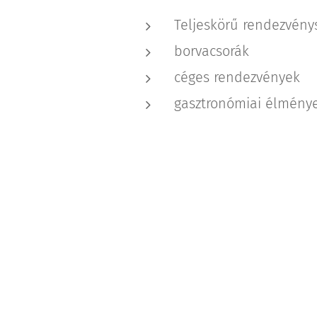
Teljeskörű rendezvény
borvacsorák
céges rendezvények
gasztronómiai élmény