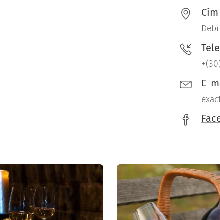
Cím
Debr
Tel
+(30
E-m
exac
Fac