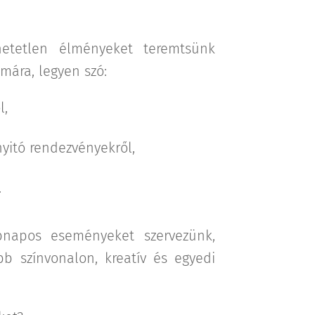
hetetlen élményeket teremtsünk
mára, legyen szó:
l,
nyitó rendezvényekről,
.
bnapos eseményeket szervezünk,
b színvonalon, kreatív és egyedi