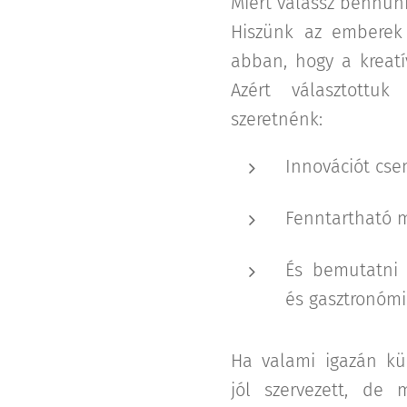
Miért válassz bennün
Hiszünk az emberek 
abban, hogy a kreatí
Azért választottu
szeretnénk:
Innovációt cse
Fenntartható 
És bemutatni 
és gasztronómia
Ha valami igazán kü
jól szervezett, de 