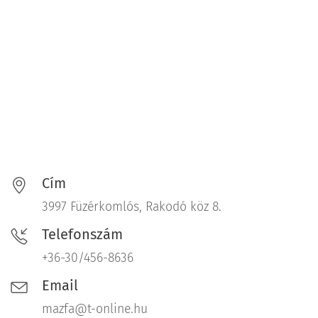
Cím
3997 Füzérkomlós, Rakodó köz 8.
Telefonszám
+36-30/456-8636
Email
mazfa@t-online.hu