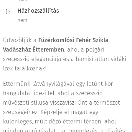
Házhozszállítás
nem
Üdvözöljük a
Füzérkomlósi Fehér Szikla
Vadászház Étteremben
, ahol a polgári
szecesszió eleganciája és a hamisítatlan vidéki
ízek találkoznak!
Éttermünk látványvilágával egy letűnt kor
hangulatát idézi fel, ahol a szecesszió
művészeti stílusa visszaviszi Önt a természet
szépségeihez. Képzelje el magát egy
különleges, múltidéző éttermi térben, ahol
minden apró részlet – a berendezés, a díszítés,