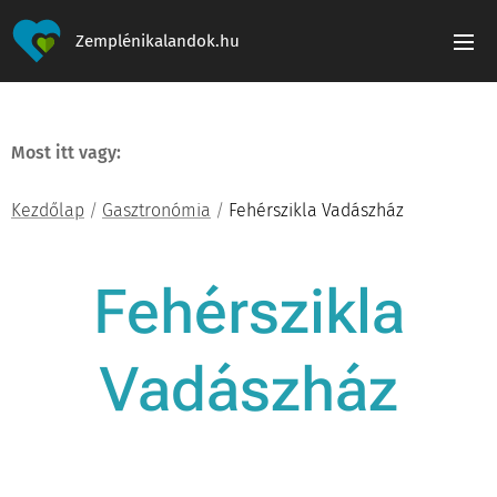
Zemplénikalandok.hu
Most itt vagy:
Kezdőlap
/
Gasztronómia
/
Fehérszikla Vadászház
Fehérszikla
Vadászház