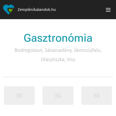
Zemplénikalandok.hu
Gasztronómia
Bodrogolaszi, Sárazsadány, Vámosújfalu,
Olaszliszka, Viss