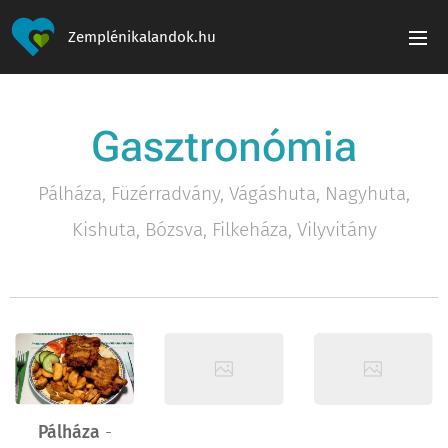
Zemplénikalandok.hu
Gasztronómia
Pálháza, Füzérradvány, Vágáshuta, Nagyhuta,
Kishuta, Bózsva, Filkeháza, Vilyvitány
Pálháza
-