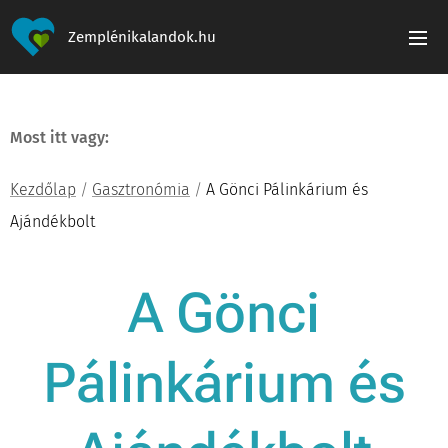
Zemplénikalandok.hu
Most itt vagy:
Kezdőlap
/
Gasztronómia
/
A Gönci Pálinkárium és
Ajándékbolt
A Gönci
Pálinkárium és