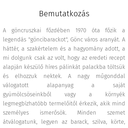
Bemutatkozás
A göncruszkai főzdében 1970 óta főzik a
legendás "göncibarackot", Gönc város aranyát. A
háttér, a szakértelem és a hagyomány adott, a
mi dolgunk csak az volt, hogy az eredeti recept
alapján készülő híres pálinkát palackba töltsük
és elhozzuk nektek. A nagy műgonddal
válogatott alapanyag a saját
gyümölcsöseinkből vagy a környék
legmegbízhatóbb termelőitől érkezik, akik mind
személyes ismerősök. Minden szemet
átválogatunk, legyen az barack, szilva, körte,