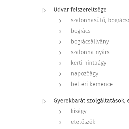
Udvar felszereltsége
szalonnasütő, bogrács
bogrács
bográcsállvány
szalonna nyárs
kerti hintaágy
napozóágy
beltéri kemence
Gyerekbarát szolgáltatások,
kiságy
etetőszék