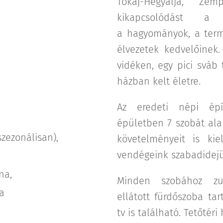
Tokaj-Hegyalja, Zem
kikapcsolódást a
a hagyományok, a termé
élvezetek kedvelőine
vidéken, egy pici sváb
házban kelt életre.
Az eredeti népi épí
épületben 7 szobát ala
zezonálisan),
követelményeit is kie
vendégeink szabadidej
una,
Minden szobához zuh
a
ellátott fürdőszoba ta
tv is található. Tetőtér