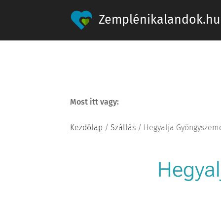
Zemplénikalandok.hu
Most itt vagy:
Kezdőlap
/
Szállás
/ Hegyalja Gyöngyszem
Hegya