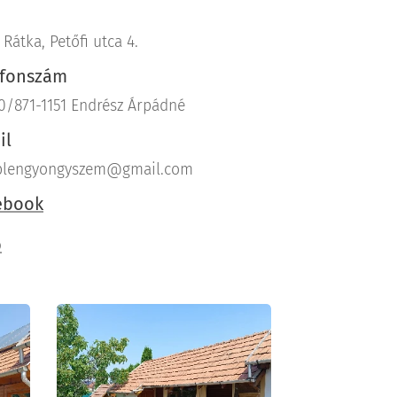
Rátka, Petőfi utca 4.
efonszám
0/871-1151 Endrész Árpádné
il
lengyongyszem@gmail.com
ebook
b