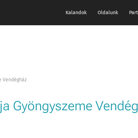
Kalandok
Oldalunk
Par
e Vendégház
lja Gyöngyszeme Vendé