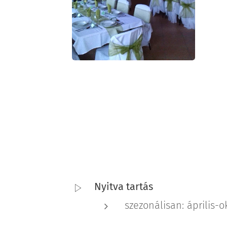
Nyitva tartás
szezonálisan: április-