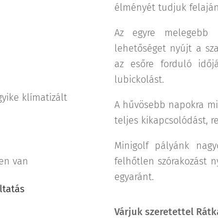
élményét tudjuk felaján
Az egyre melegebb 
lehetőséget nyújt a sz
az esőre forduló idő
lubickolást.
yike klímatizált
A hűvösebb napokra min
teljes kikapcsolódást, r
Minigolf pályánk nag
ben van
felhőtlen szórakozást 
egyaránt.
ltatás
Várjuk szeretettel Rátk