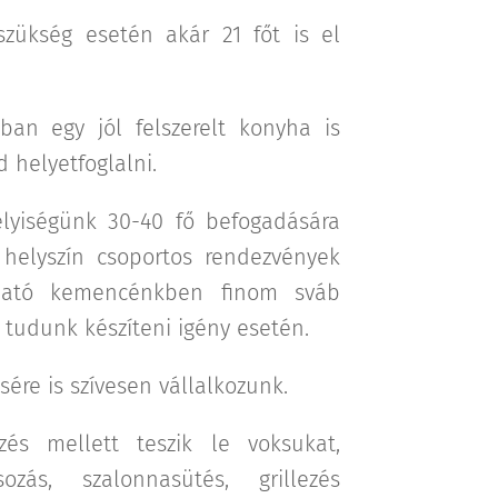
szükség esetén akár 21 főt is el
ban egy jól felszerelt konyha is
ud helyetfoglalni.
lyiségünk 30-40 fő befogadására
helyszín csoportos rendezvények
lható kemencénkben finom sváb
l tudunk készíteni igény esetén.
ére is szívesen vállalkozunk.
és mellett teszik le voksukat,
zás, szalonnasütés, grillezés