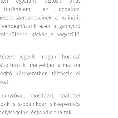
plén egyaránt biztosít aktív
 történelem, az irodalom,
szet szerelmeseinek, a kulináris
k. Vendégházunk ezen a gyönyörű
 településen, Rátkán, a nagyszülői
tészet jegyeit magán hordozó
kítottunk ki, melyekben a mai kor
légítő környezetben tölthetik el
üket.
anyzóval, mosdóval, toalettel
rtozik, s szobáinkban síkképernyős
i helyiségeink légkondicionáltak.