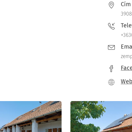
Cím
3908 
Tel
+363
Ema
zemp
Fac
We