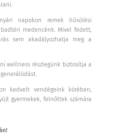
lani.
nyári napokon remek hűsölési
abadtéri medencénk. Mivel fedett,
járás sem akadályozhatja meg a
i wellness részlegünk biztosítja a
egenerálódást.
yon kedvelt vendégeink körében,
nyújt gyermekek, felnőttek számára
án!