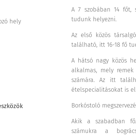
A 7 szobában 14 főt, 
tudunk helyezni.
ozó hely
Az első közös társalgó
található, itt 16-18 fő t
A hátsó nagy közös he
alkalmas, mely remek 
számára. Az itt talá
ételspecialitásokat is e
Borkóstoló megszervezés
 eszközök
Akik a szabadban főz
számukra a bográcso