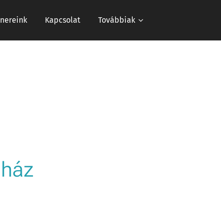
tnereink
Kapcsolat
Továbbiak
gház