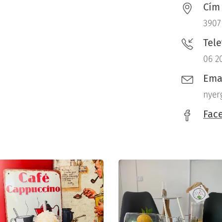
Cím
3907 
Tel
06 2
Ema
nyer
Fac