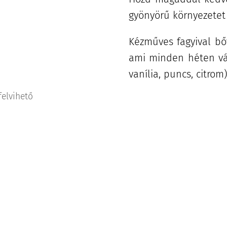
gyönyörű környezetet 
Kézműves fagyival bőv
ami minden héten vál
vanília, puncs, citrom
felvihető