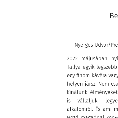
Be
Nyerges Udvar/Pré
2022 májusában nyi
Tállya egyik legszeb
egy finom kávéra vagy
helyen jársz. Nem cs
kínálunk élményeket
is vállaljuk, leg
alkalomról. És ami m
Hozd magaddal kedven