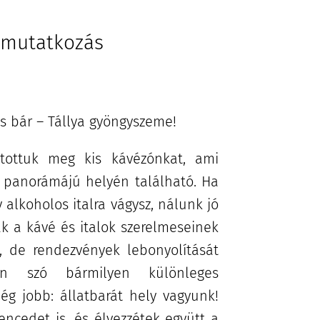
mutatkozás
s bár – Tállya gyöngyszeme! 🍷
tottuk meg kis kávézónkat, ami
b panorámájú helyén található. Ha
 alkoholos italra vágysz, nálunk jó
ak a kávé és italok szerelmeseinek
, de rendezvények lebonyolítását
yen szó bármilyen különleges
ég jobb: állatbarát hely vagyunk!
cedet is, és élvezzétek együtt a