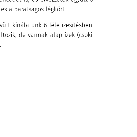
és a barátságos légkört.
ült kínálatunk 6 féle ízesítésben,
tozik, de vannak alap ízek (csoki,
).