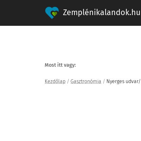
Zemplénikalandok.hu
Most itt vagy:
Kezdőlap
/
Gasztronómia
/
Nyerges udvar/