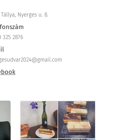
Tállya, Nyerges u. 8.
efonszám
0 325 2876
il
gesudvar2024@gmail.com
ebook