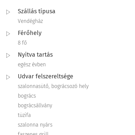
Szállás típusa
Vendégház
Férőhely
8 fő
Nyitva tartás
egész évben
Udvar felszereltsége
szalonnasütő, bográcsozó hely
bogrács
bográcsállvány
tüzifa
szalonna nyárs
faszenes grill