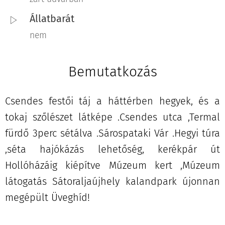
Állatbarát
nem
Bemutatkozás
Csendes festői táj a háttérben hegyek, és a
tokaj szőlészet látképe .Csendes utca ,Termal
fürdő 3perc sétálva .Sárospataki Vár .Hegyi túra
,séta hajókázás lehetőség, kerékpár út
Hollóházáig kiépítve Múzeum kert ,Múzeum
látogatás Sátoraljaújhely kalandpark újonnan
megépült Üveghíd!