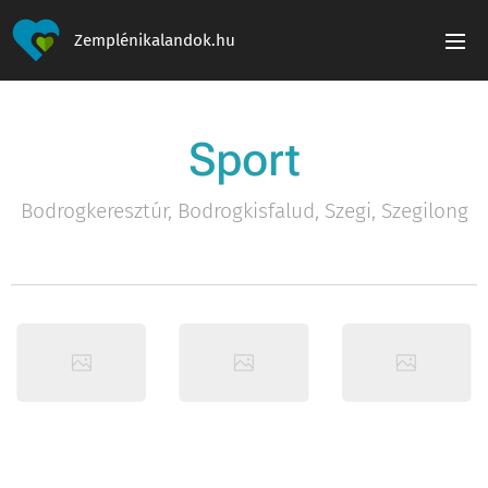
Zemplénikalandok.hu
Sport
Bodrogkeresztúr, Bodrogkisfalud, Szegi, Szegilong