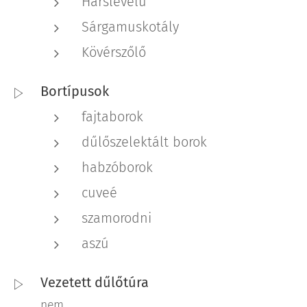
Hárslevelű
Sárgamuskotály
Kövérszőlő
Bortípusok
fajtaborok
dűlőszelektált borok
habzóborok
cuveé
szamorodni
aszú
Vezetett dűlőtúra
nem