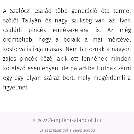
A Szalóczi család több generáció óta termel
szőlőt Tállyán és nagy szükség van az ilyen
családi pincék emlékezetére is. Az még
örömtelibb, hogy a boraik a mai mércével
kóstolva is izgalmasak. Nem tartoznak a nagyon
zajos pincék közé, akik ott lennének minden
kötelező eseményen, de palackba tudnak zárni
egy-egy olyan száraz bort, mely megérdemli a
figyelmet.
Zemplénikalandok.hu
© 2022
Válassz kalandot a Zemplénből!