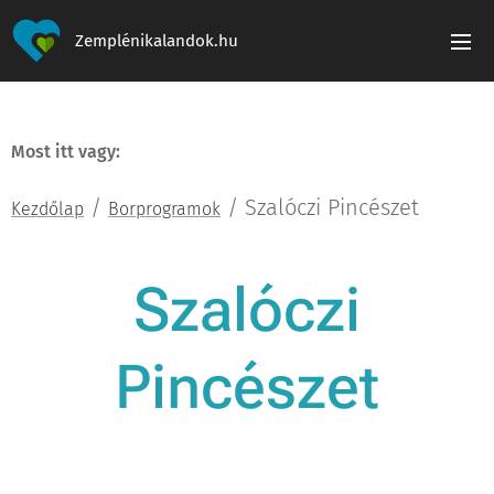
Zemplénikalandok.hu
Most itt vagy:
/
/ Szalóczi Pincészet
Kezdőlap
Borprogramok
Szalóczi
Pincészet