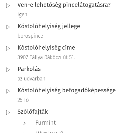
Ven-e lehetőség pincelátogatásra?
igen
Kóstolóhelyiség jellege
borospince
Kóstolóhelyiség címe
3907 Tállya Rákóczi út 51.
Parkolás
az udvarban
Kóstolóhelyiség befogadóképessége
25 fő
Szőlőfajták
Furmint