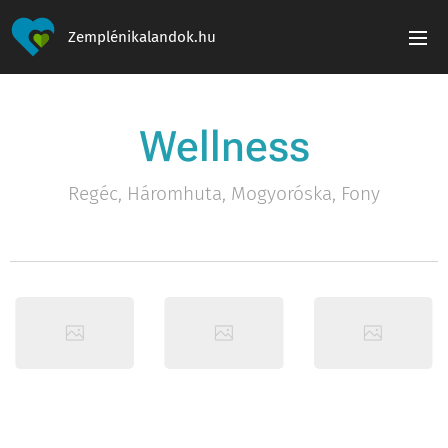
Zemplénikalandok.hu
Wellness
Regéc, Háromhuta, Mogyoróska, Fony