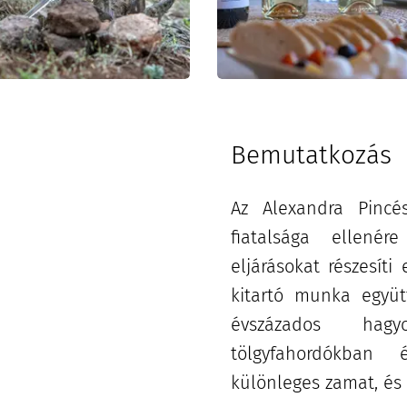
Bemutatkozás
Az Alexandra Pincé
fiatalsága ellené
eljárásokat részesíti
kitartó munka együtt
évszázados hagy
tölgyfahordókban é
különleges zamat, és 