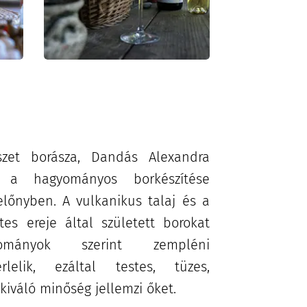
szet borásza, Dandás Alexandra
re a hagyományos borkészítése
 előnyben.
A vulkanikus talaj és a
es ereje által született borokat
ományok szerint zempléni
rlelik, ezáltal testes, tüzes,
kiváló minőség jellemzi őket.