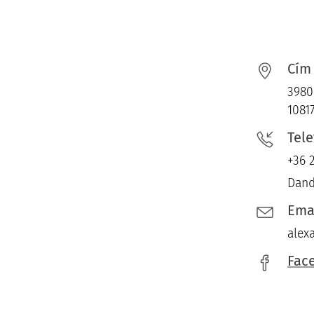
Cím
3980 
10817
Tel
+36 
Dand
Ema
alex
Fac