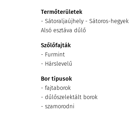
Termőterületek
- Sátoraljaújhely - Sátoros-hegye
Alsó esztáva dűlő
Szőlőfajták
- Furmint
- Hárslevelű
Bor típusok
- fajtaborok
- dűlőszelektált borok
- szamorodni