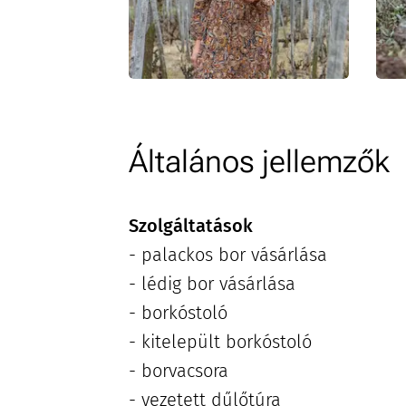
Általános jellemzők
Szolgáltatások
- palackos bor vásárlása
- lédig bor vásárlása
- borkóstoló
- kitelepült borkóstoló
- borvacsora
- vezetett dűlőtúra