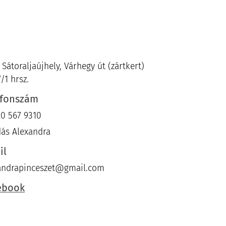
Sátoraljaújhely, Várhegy út (zártkert)
/1 hrsz.
efonszám
20 567 9310
ás Alexandra
il
andrapinceszet@gmail.com
ebook