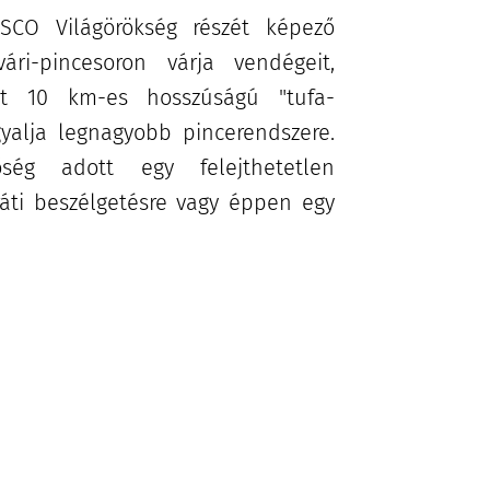
SCO Világörökség részét képező
vári-pincesoron várja vendégeit,
 10 km-es hosszúságú "tufa-
gyalja legnagyobb pincerendszere.
ség adott egy felejthetetlen
ráti beszélgetésre vagy éppen egy