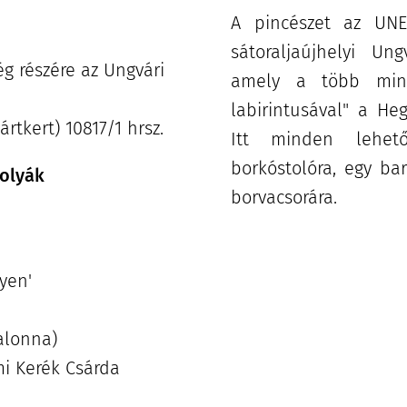
A pincészet az UNE
sátoraljaújhelyi Ung
ég részére az Ungvári
amely a több mint
labirintusával" a He
ártkert) 10817/1 hrsz.
Itt minden lehető
borkóstolóra, egy ba
solyák
borvacsorára.
gyen'
zalonna)
i Kerék Csárda