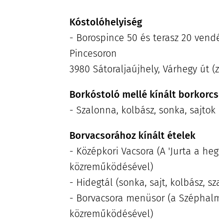
Kóstolóhelyiség
- Borospince 50 és terasz 20 vend
Pincesoron
3980 Sátoraljaújhely, Várhegy út (z
Borkóstoló mellé kínált borkorc
- Szalonna, kolbász, sonka, sajtok
Borvacsorához kínált ételek
- Középkori Vacsora (A 'Jurta a he
közreműködésével)
- Hidegtál (sonka, sajt, kolbász, s
- Borvacsora menüsor (a Széphalm
közreműködésével)