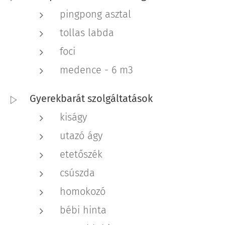
pingpong asztal
tollas labda
foci
medence - 6 m3
Gyerekbarát szolgáltatások
kiságy
utazó ágy
etetőszék
csúszda
homokozó
bébi hinta