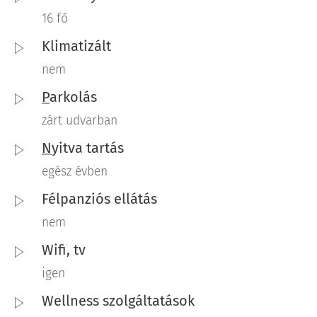
16 fő
Klimatizált
nem
P
arkolás
zárt udvarban
N
yitva tartás
egész évben
Félpanziós ellátás
nem
Wifi, tv
igen
Wellness szolgáltatások