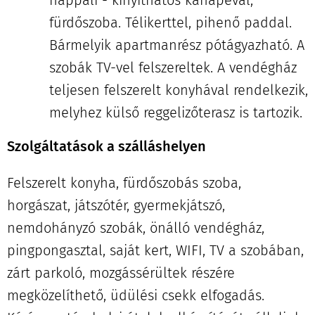
nappali - kinyithatós kanapéval,
fürdőszoba. Télikerttel, pihenő paddal.
Bármelyik apartmanrész pótágyazható. A
szobák TV-vel felszereltek. A vendégház
teljesen felszerelt konyhával rendelkezik,
melyhez külső reggelizőterasz is tartozik.
Szolgáltatások a szálláshelyen
Felszerelt konyha, fürdőszobás szoba,
horgászat, játszótér, gyermekjátszó,
nemdohányzó szobák, önálló vendégház,
pingpongasztal, saját kert, WIFI, TV a szobában,
zárt parkoló, mozgássérültek részére
megközelíthető, üdülési csekk elfogadás.