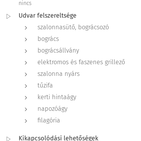
nincs
Udvar felszereltsége
szalonnasütő, bográcsozó
bogrács
bográcsállvány
elektromos és faszenes grillező
szalonna nyárs
tűzifa
kerti hintaágy
napozóágy
filagória
Kikapcsolódási lehetőségek