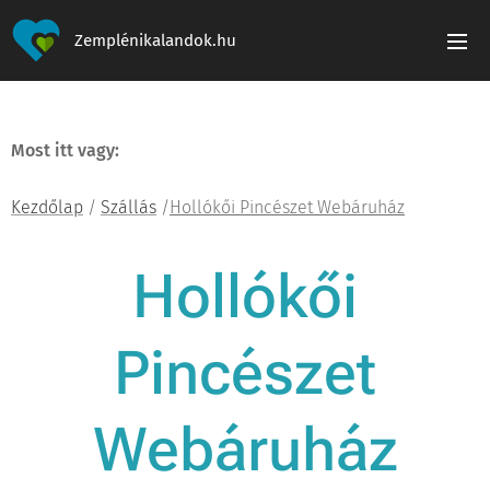
Zemplénikalandok.hu
Most itt vagy:
Kezdőlap
/
Szállás
/
Hollókői Pincészet Webáruház
Hollókői
Pincészet
Webáruház