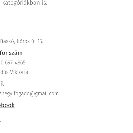
k
kategóriákban is.
 Baskó, Kőrös út 15.
efonszám
30 697-4865
dűs Viktória
il
shegyifogado@gmail.com
ebook
b