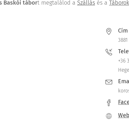
s Baskói tábor
t megtalálod a
Szállás
és a
Táboro
Cím
3881
Tel
+36 
Hege
Ema
koro
Fac
We