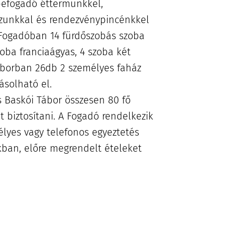
 befogadó éttermünkkel,
zunkkal és rendezvénypincénkkel
 Fogadóban 14 fürdőszobás szoba
zoba franciaágyas, 4 szoba két
áborban 26db 2 személyes faház
lásolható el.
s Baskói Tábor összesen 80 fő
t biztosítani. A Fogadó rendelkezik
lyes vagy telefonos egyeztetés
kban, előre megrendelt ételeket