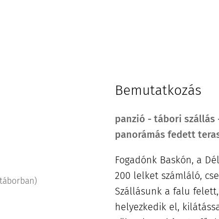
Bemutatkozás
panzió - tábori szállás
panorámás fedett tera
Fogadónk Baskón, a Dél
200 lelket számláló, cs
 táborban)
Szállásunk a falu felet
helyezkedik el, kilátás