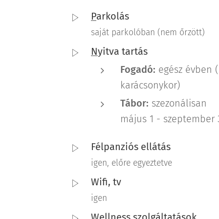
P
arkolás
saját parkolóban (nem őrzött)
N
yitva tartás
Fogadó:
egész évben (
karácsonykor)
Tábor:
szezonálisan
május 1 - szeptember 
Félpanziós ellátás
igen, előre egyeztetve
Wifi, tv
igen
Wellness szolgáltatások