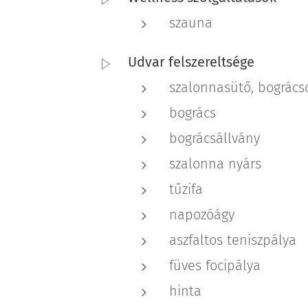
szauna
Udvar felszereltsége
szalonnasütő, bogrács
bogrács
bográcsállvány
szalonna nyárs
tűzifa
napozóágy
aszfaltos teniszpálya
füves focipálya
hinta