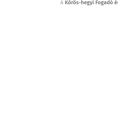
A
Kőrös-hegyi Fogadó é