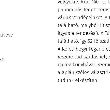
völgyekre. Akár 140 főt
panorámás fedett teras
várjuk vendégeinket. A
található, melyből 10 s
ágyas elrendezésű. A T
kivéve
található, így 52 fő szál
A Kőrös-hegyi Fogadó é
részére tud szálláshelye
30
meleg konyhával. Szemé
alapján széles választé
tudunk elkészíteni.