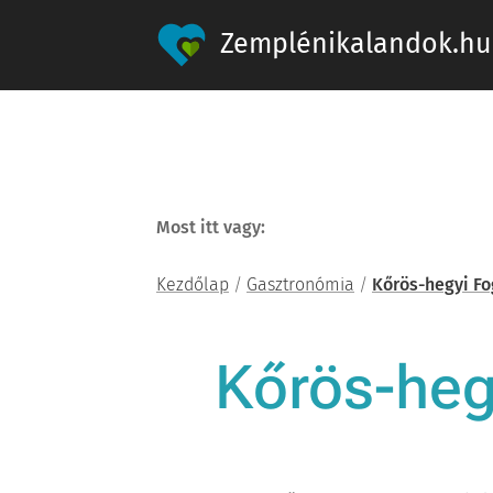
Zemplénikalandok.hu
Most itt vagy:
Kezdőlap
/
Gasztronómia
/
Kőrös-hegyi Fo
Kőrös-heg