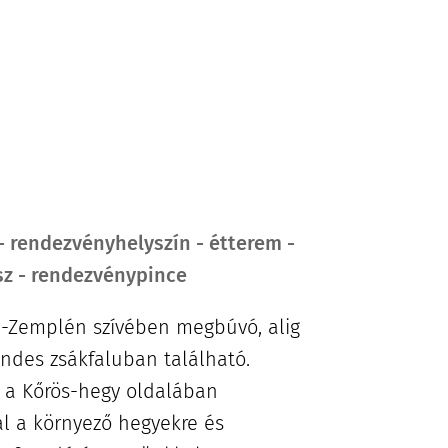
 - rendezvényhelyszín - étterem -
sz - rendezvénypince
-Zemplén szívében megbúvó, alig
endes zsákfaluban található.
t, a Kőrös-hegy oldalában
sal a környező hegyekre és