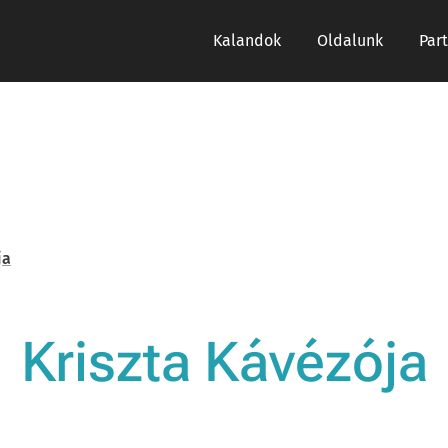
Kalandok
Oldalunk
Par
ja
Kriszta Kávézója