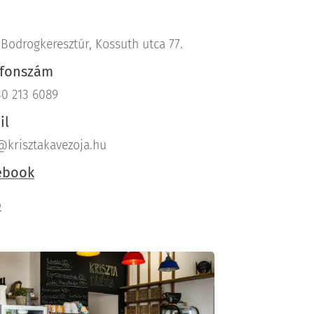
 Bodrogkeresztúr, Kossuth utca 77.
efonszám
30 213 6089
il
@krisztakavezoja.hu
ebook
b