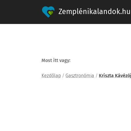
Zemplénikalandok.hu
Most itt vagy:
Kezdőlap
/
Gasztronómia
/
Kriszta Kávézó