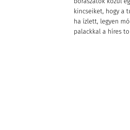
borászatok közül eg
kincseiket, hogy a 
ha ízlett, legyen m
palackkal a híres t