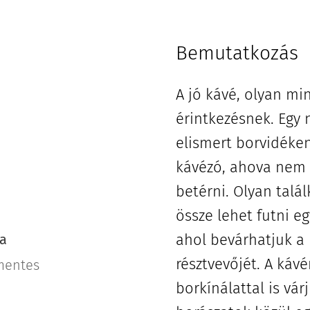
Bemutatkozás
A jó kávé, olyan min
érintkezésnek. Egy 
elismert borvidéken
kávézó, ahova nem 
betérni. Olyan talál
össze lehet futni e
ahol bevárhatjuk a 
sa
résztvevőjét. A káv
 mentes
borkínálattal is vár