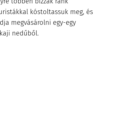
yre többen bízzák ránk
turistákkal kóstoltassuk meg, és
ódja megvásárolni egy-egy
okaji nedűből.