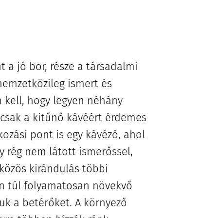
t a jó bor, része a társadalmi
nemzetközileg ismert és
 kell, hogy legyen néhány
csak a kitűnő kávéért érdemes
kozási pont is egy kávézó, ahol
gy rég nem látott ismerőssel,
közös kirándulás többi
én túl folyamatosan növekvő
juk a betérőket. A környező