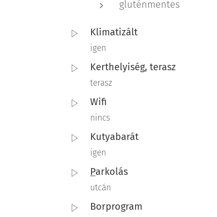
gluténmentes
Klimatizált
igen
Kerthelyiség, terasz
terasz
Wifi
nincs
Kutyabarát
igen
P
arkolás
utcán
Borprogram