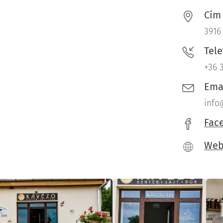
Cím
3916
Tel
+36 
Ema
info
Fac
We