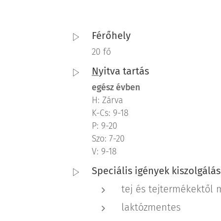
Férőhely
20 fő
N
yitva tartás
egész évben
H: Zárva
K-Cs: 9-18
P: 9-20
Szo: 7-20
V: 9-18
Speciális igények kiszolgálá
tej és tejtermékektől
laktózmentes