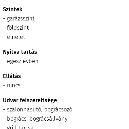
Szintek
- garázsszint
- földszint
- emelet
Nyitva tartás
- egész évben
Ellátás
- nincs
Udvar felszereltsége
- szalonnasütő, bográcsozó
- bogrács, bográcsállvány
- grill tárcsa