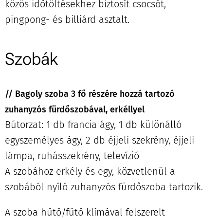
közös időtöltésekhez biztosít csocsót,
pingpong- és billiárd asztalt.
Szobák
// Bagoly szoba 3 fő részére
hozzá tartozó
zuhanyzós fürdőszobával, erkéllyel
Bútorzat: 1 db francia ágy, 1 db különálló
egyszemélyes ágy, 2 db éjjeli szekrény, éjjeli
lámpa, ruhásszekrény, televízió
A szobához erkély és egy, közvetlenül a
szobából nyíló zuhanyzós fürdőszoba tartozik.
A szoba hűtő/fűtő klímával felszerelt