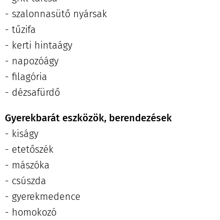
- szalonnasütő nyársak
- tűzifa
- kerti hintaágy
- napozóágy
- filagória
- dézsafürdő
Gyerekbarát eszközök, berendezések
- kiságy
- etetőszék
- mászóka
- csúszda
- gyerekmedence
- homokozó