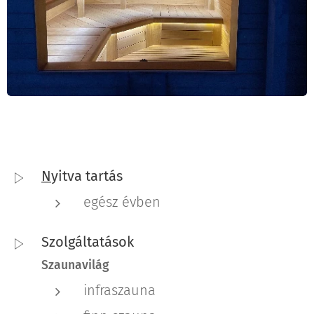
N
yitva tartás
egész évben
Szolgáltatások
Szaunavilág
infraszauna