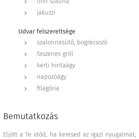
finn szauna
jakuzzi
Udvar felszereltsége
szalonnasütő, bográcsozó
faszenes grill
kerti hintaágy
napozóágy
filagória
Bemutatkozás
Eljött a Te időd, ha keresed az igazi nyugalmat,