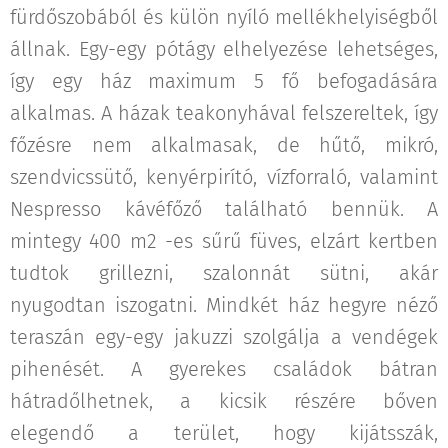
fürdőszobából és külön nyíló mellékhelyiségből
állnak. Egy-egy pótágy elhelyezése lehetséges,
így egy ház maximum 5 fő befogadására
alkalmas. A házak teakonyhával felszereltek, így
főzésre nem alkalmasak, de hűtő, mikró,
szendvicssütő, kenyérpirító, vízforraló, valamint
Nespresso kávéfőző található bennük. A
mintegy 400 m2 -es sűrű füves, elzárt kertben
tudtok grillezni, szalonnát sütni, akár
nyugodtan iszogatni. Mindkét ház hegyre néző
teraszán egy-egy jakuzzi szolgálja a vendégek
pihenését. A gyerekes családok bátran
hátradőlhetnek, a kicsik részére bőven
elegendő a terület, hogy kijátsszák,