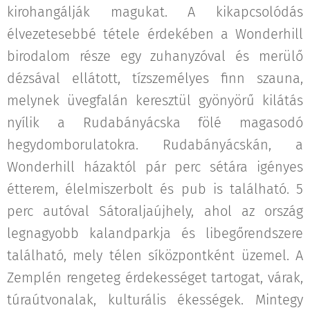
kirohangálják magukat. A kikapcsolódás
élvezetesebbé tétele érdekében a Wonderhill
birodalom része egy zuhanyzóval és merülő
dézsával ellátott, tízszemélyes finn szauna,
melynek üvegfalán keresztül gyönyörű kilátás
nyílik a Rudabányácska fölé magasodó
hegydomborulatokra. Rudabányácskán, a
Wonderhill házaktól pár perc sétára igényes
étterem, élelmiszerbolt és pub is található. 5
perc autóval Sátoraljaújhely, ahol az ország
legnagyobb kalandparkja és libegőrendszere
található, mely télen síközpontként üzemel. A
Zemplén rengeteg érdekességet tartogat, várak,
túraútvonalak, kulturális ékességek. Mintegy