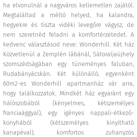
ha elvonulnál a nagyváros kellemetlen zajától.
Megtaláltad a méltó helyed, ha kalandra,
hegyekre és tiszta vidéki levegőre vágysz, de
nem szeretnéd feladni a komfortérzetedet. A
kedvenc választásod neve: Wonderhill. Két ház
Közvetlenül a Zemplén lábánál, Sátoraljaújhely
szomszédságában egy tüneményes faluban,
Rudabányácskán. Két különálló, egyenként
60m2-es Wonderhill apartmanház vár arra,
hogy találkozzatok. Mindkét ház egyaránt egy
hálószobából (kényelmes, kétszemélyes
franciaággyal), egy igényes nappali-étkező-
konyhából (kétszemélyes kinyitható
kanapéval), komfortos zuhanyzós